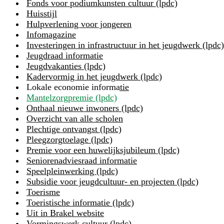
Fonds voor podiumkunsten cultuur (lpdc)
Huisstijl
Hulpverlening voor jongeren
Infomagazine
Investeringen in infrastructuur in het jeugdwerk (lpdc)
Jeugdraad informatie
Jeugdvakanties (lpdc)
Kadervormig in het jeugdwerk (lpdc)
Lokale economie informatie
Mantelzorgpremie (lpdc)
Onthaal nieuwe inwoners (lpdc)
Overzicht van alle scholen
Plechtige ontvangst (lpdc)
Pleegzorgtoelage (lpdc)
Premie voor een huwelijksjubileum (lpdc)
Seniorenadviesraad informatie
Speelpleinwerking (lpdc)
Subsidie voor jeugdcultuur- en projecten (lpdc)
Toerisme
Toeristische informatie (lpdc)
Uit in Brakel website
Vormingswerk cultuur (lpdc)