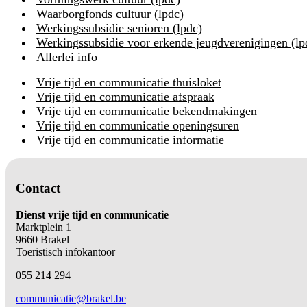
Waarborgfonds cultuur (lpdc)
Werkingssubsidie senioren (lpdc)
Werkingssubsidie voor erkende jeugdverenigingen (lp
Allerlei info
Vrije tijd en communicatie thuisloket
Vrije tijd en communicatie afspraak
Vrije tijd en communicatie bekendmakingen
Vrije tijd en communicatie openingsuren
Vrije tijd en communicatie informatie
Contact
Dienst vrije tijd en communicatie
Marktplein 1
9660 Brakel
Toeristisch infokantoor
055 214 294
communicatie@brakel.be