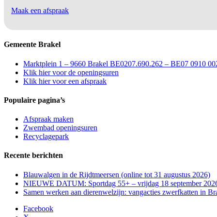
Maak een afspraak
Gemeente Brakel
Marktplein 1 – 9660 Brakel BE0207.690.262 – BE07 0910 00
Klik hier voor de openingsuren
Klik hier voor een afspraak
Populaire pagina’s
Afspraak maken
Zwembad openingsuren
Recyclagepark
Recente berichten
Blauwalgen in de Rijdtmeersen (online tot 31 augustus 2026)
NIEUWE DATUM: Sportdag 55+ – vrijdag 18 september 202
Samen werken aan dierenwelzijn: vangacties zwerfkatten in Bra
Facebook