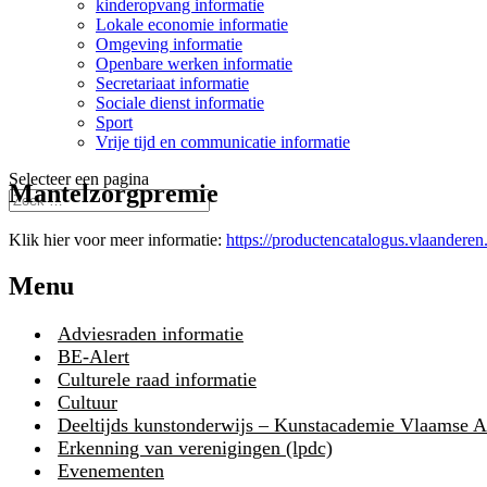
kinderopvang informatie
Lokale economie informatie
Omgeving informatie
Openbare werken informatie
Secretariaat informatie
Sociale dienst informatie
Sport
Vrije tijd en communicatie informatie
Selecteer een pagina
Mantelzorgpremie
Klik hier voor meer informatie:
https://productencatalogus.vlaanderen.
Menu
Adviesraden informatie
BE-Alert
Culturele raad informatie
Cultuur
Deeltijds kunstonderwijs – Kunstacademie Vlaamse 
Erkenning van verenigingen (lpdc)
Evenementen