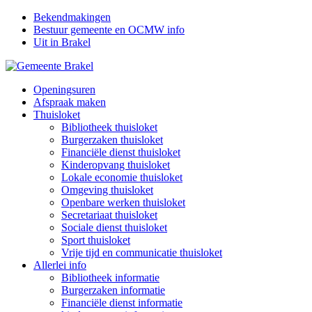
Bekendmakingen
Bestuur gemeente en OCMW info
Uit in Brakel
Openingsuren
Afspraak maken
Thuisloket
Bibliotheek thuisloket
Burgerzaken thuisloket
Financiële dienst thuisloket
Kinderopvang thuisloket
Lokale economie thuisloket
Omgeving thuisloket
Openbare werken thuisloket
Secretariaat thuisloket
Sociale dienst thuisloket
Sport thuisloket
Vrije tijd en communicatie thuisloket
Allerlei info
Bibliotheek informatie
Burgerzaken informatie
Financiële dienst informatie